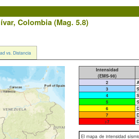
lívar, Colombia (Mag. 5.8)
ad vs. Distancia
Intensidad
(EMS-98)
2
A
3
S
4
S
5
S
6
D
7
D
>7
D
El mapa de intensidad sísm